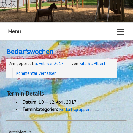
Menu
Bedarfswochen
Am gepostet
3. Februar 2017
von
Kita St. Albert
Kommentar verfassen
Termin Details
Datum:
10
–
12. April 2017
Terminkategorien:
Bedarfsgruppen
archiviert in