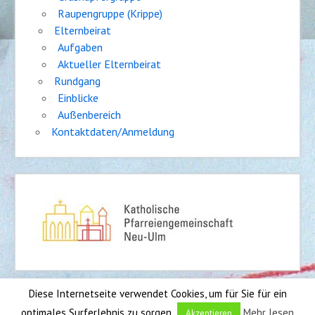
Raupengruppe (Krippe)
Elternbeirat
Aufgaben
Aktueller Elternbeirat
Rundgang
Einblicke
Außenbereich
Kontaktdaten/Anmeldung
Diese Internetseite verwendet Cookies, um für Sie für ein
Impressum
|
Sitemap
optimales Surferlebnis zu sorgen.
Mehr lesen
Akzeptieren
Entwickler