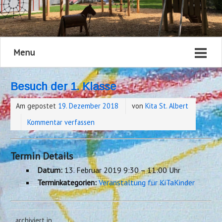
Menu
Besuch der 1. Klasse
Am gepostet
19. Dezember 2018
von
Kita St. Albert
Kommentar verfassen
Termin Details
Datum:
13. Februar 2019 9:30
–
11:00 Uhr
Terminkategorien:
Veranstaltung für KiTaKinder
archiviert in