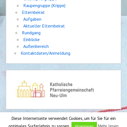
Raupengruppe (Krippe)
Elternbeirat
Aufgaben
Aktueller Elternbeirat
Rundgang
Einblicke
Außenbereich
Kontaktdaten/Anmeldung
Diese Internetseite verwendet Cookies, um für Sie für ein
Impressum
|
Sitemap
optimales Surferlebnis zu sorgen.
Mehr lesen
Akzeptieren
Entwickler