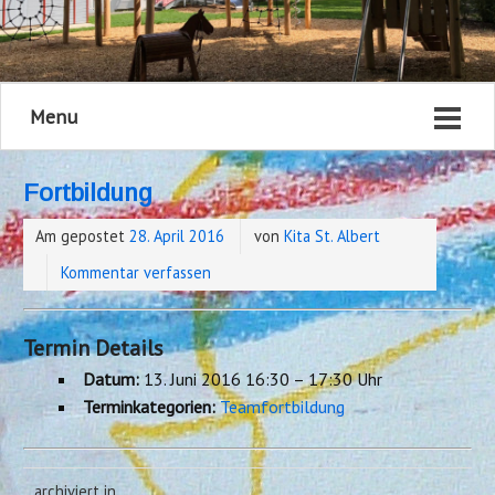
Menu
Fortbildung
Am gepostet
28. April 2016
von
Kita St. Albert
Kommentar verfassen
Termin Details
Datum:
13. Juni 2016 16:30
–
17:30 Uhr
Terminkategorien:
Teamfortbildung
archiviert in