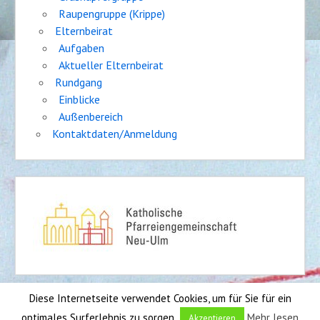
Raupengruppe (Krippe)
Elternbeirat
Aufgaben
Aktueller Elternbeirat
Rundgang
Einblicke
Außenbereich
Kontaktdaten/Anmeldung
Diese Internetseite verwendet Cookies, um für Sie für ein
Impressum
|
Sitemap
optimales Surferlebnis zu sorgen.
Mehr lesen
Akzeptieren
Entwickler