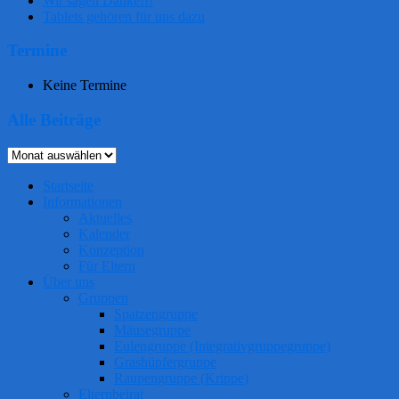
Wir sagen Danke!!!
Tablets gehören für uns dazu
Termine
Keine Termine
Alle Beiträge
Alle
Beiträge
Startseite
Informationen
Aktuelles
Kalender
Konzeption
Für Eltern
Über uns
Gruppen
Spatzengruppe
Mäusegruppe
Eulengruppe (Integrativgruppegruppe)
Grashüpfergruppe
Raupengruppe (Krippe)
Elternbeirat