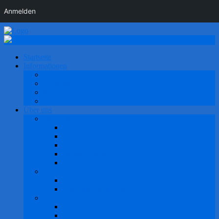
Anmelden
Startseite
Informationen
Aktuelles
Kalender
Konzeption
Für Eltern
Über uns
Gruppen
Spatzengruppe
Mäusegruppe
Eulengruppe (Integrativgruppegruppe)
Grashüpfergruppe
Raupengruppe (Krippe)
Elternbeirat
Aufgaben
Aktueller Elternbeirat
Rundgang
Einblicke
Außenbereich