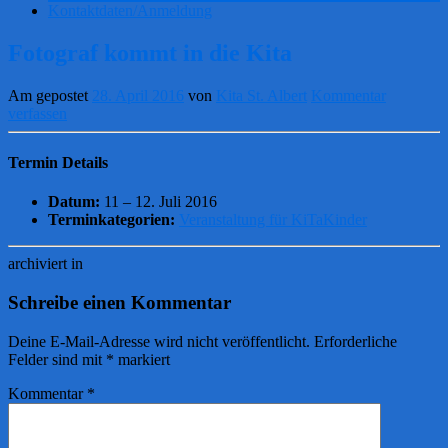
Kontaktdaten/Anmeldung
Fotograf kommt in die Kita
Am gepostet
28. April 2016
von
Kita St. Albert
Kommentar
verfassen
Termin Details
Datum:
11
–
12. Juli 2016
Terminkategorien:
Veranstaltung für KiTaKinder
archiviert in
Schreibe einen Kommentar
Deine E-Mail-Adresse wird nicht veröffentlicht.
Erforderliche
Felder sind mit
*
markiert
Kommentar
*