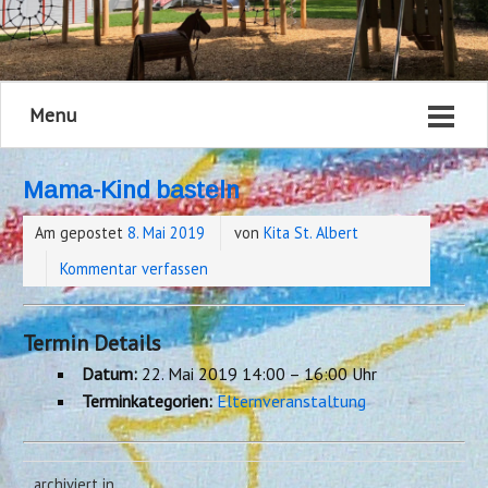
Menu
Mama-Kind basteln
Am gepostet
8. Mai 2019
von
Kita St. Albert
Kommentar verfassen
Termin Details
Datum:
22. Mai 2019 14:00
–
16:00 Uhr
Terminkategorien:
Elternveranstaltung
archiviert in