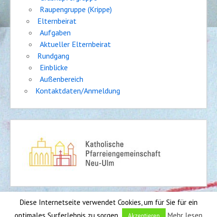
Raupengruppe (Krippe)
Elternbeirat
Aufgaben
Aktueller Elternbeirat
Rundgang
Einblicke
Außenbereich
Kontaktdaten/Anmeldung
Diese Internetseite verwendet Cookies, um für Sie für ein
Impressum
|
Sitemap
optimales Surferlebnis zu sorgen.
Mehr lesen
Akzeptieren
Entwickler