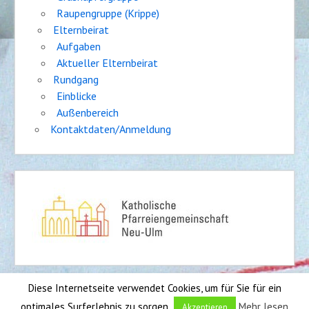
Raupengruppe (Krippe)
Elternbeirat
Aufgaben
Aktueller Elternbeirat
Rundgang
Einblicke
Außenbereich
Kontaktdaten/Anmeldung
Diese Internetseite verwendet Cookies, um für Sie für ein
Impressum
|
Sitemap
optimales Surferlebnis zu sorgen.
Mehr lesen
Akzeptieren
Entwickler