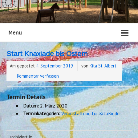
Menu
Start Knaxiade bis Ostern
Am gepostet
4. September 2019
von
Kita St. Albert
Kommentar verfassen
Termin Details
Datum:
2. März 2020
Terminkategorien:
Veranstaltung für KiTaKinder
archiviert in