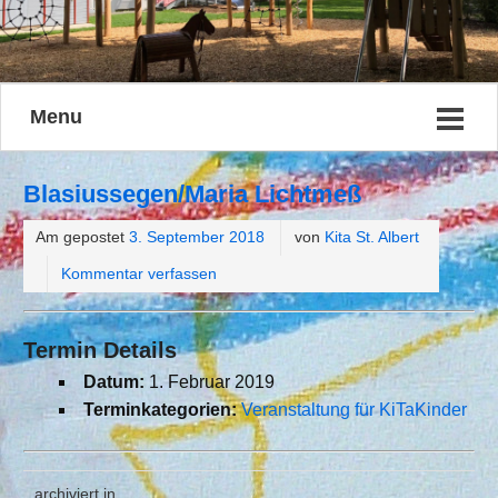
Menu
Blasiussegen/Maria Lichtmeß
Am gepostet
3. September 2018
von
Kita St. Albert
Kommentar verfassen
Termin Details
Datum:
1. Februar 2019
Terminkategorien:
Veranstaltung für KiTaKinder
archiviert in