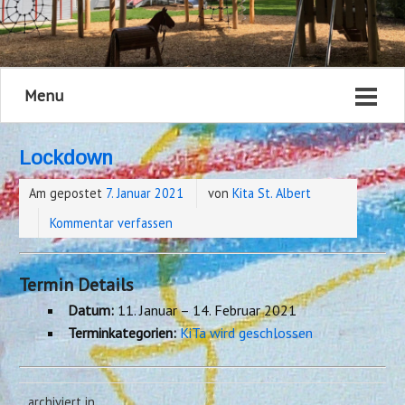
Menu
Lockdown
Am gepostet
7. Januar 2021
von
Kita St. Albert
Kommentar verfassen
Termin Details
Datum:
11. Januar
–
14. Februar 2021
Terminkategorien:
KiTa wird geschlossen
archiviert in