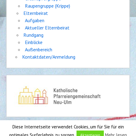
Raupengruppe (Krippe)
Elternbeirat
Aufgaben
Aktueller Elternbeirat
Rundgang
Einblicke
Außenbereich
Kontaktdaten/Anmeldung
Diese Internetseite verwendet Cookies, um für Sie für ein
Impressum
|
Sitemap
optimales Surferlebnis zu sorgen.
Mehr lesen
Akzeptieren
Entwickler