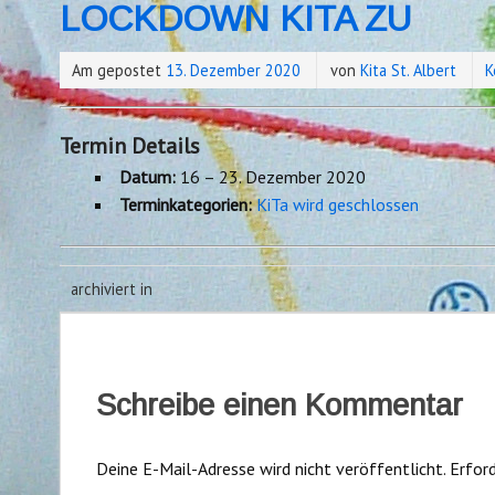
LOCKDOWN KITA ZU
Am gepostet
13. Dezember 2020
von
Kita St. Albert
K
Termin Details
Datum:
16
–
23. Dezember 2020
Terminkategorien:
KiTa wird geschlossen
archiviert in
Schreibe einen Kommentar
Deine E-Mail-Adresse wird nicht veröffentlicht.
Erford