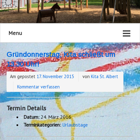
Menu
Gründonnerstag, Kita schließt um
13.30 Uhr!
Am gepostet
17. November 2015
von
Kita St. Albert
Kommentar verfassen
Termin Details
Datum:
24. März 2016
Terminkategorien:
Urlaubstage