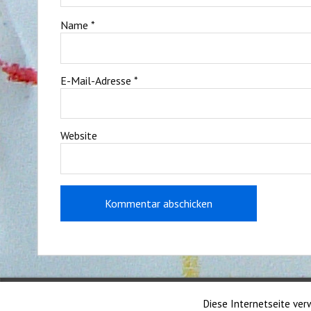
Name
*
E-Mail-Adresse
*
Website
Impressum
|
Sitemap
Diese Internetseite verw
©2015 Kita St. Albert Neu-Ulm